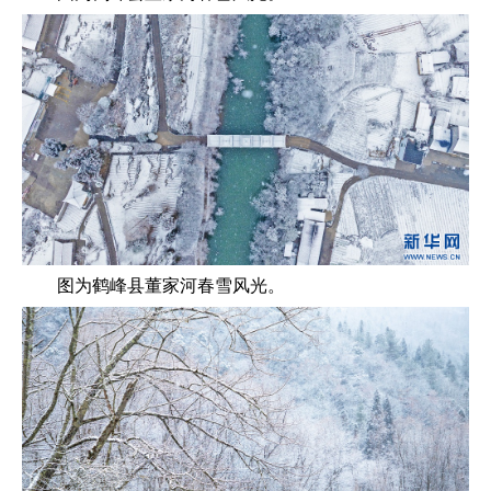
图为鹤峰县董家河春雪风光。