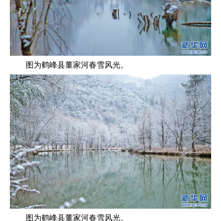
图为鹤峰县董家河春雪风光。
图为鹤峰县董家河春雪风光。