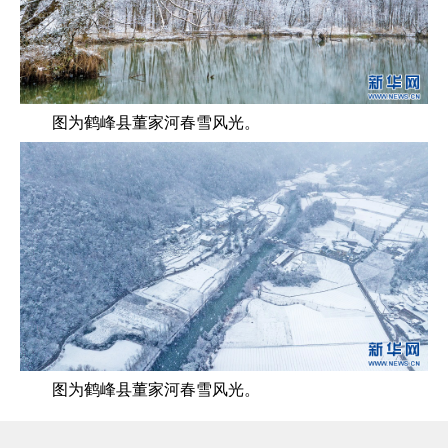
图为鹤峰县董家河春雪风光。
图为鹤峰县董家河春雪风光。