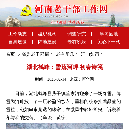
工作动态
组织机构
调查研究
学习园地
自身建设
阵地建设
老有所乐
关心下一代
首页
省委老干部局
老有所乐
江山如画
湖北鹤峰：雪落河畔 初春诗笺
时间：2025-02-14 来源：新华网
日前，湖北鹤峰县燕子镇董家河迎来了一场春雪。薄
雪为河畔披上了一层轻盈的纱衣，垂柳的枝条挂着晶莹的
雪粒，宛如串串剔透的珠帘，在微风中轻轻摇曳，诉说着
冬与春的交替。（辛琰、黄宇）