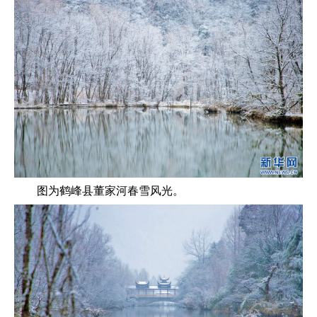
图为鹤峰县董家河春雪风光。