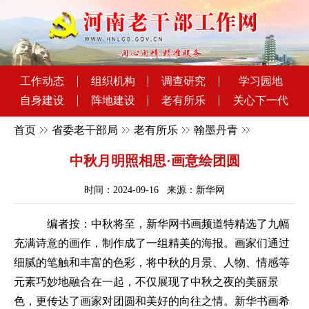
工作动态
组织机构
调查研究
学习园地
自身建设
阵地建设
老有所乐
关心下一代
首页
省委老干部局
老有所乐
翰墨丹青
中秋月明照相思·画意绘团圆
时间：2024-09-16 来源：新华网
编者按：中秋将至，新华网书画频道特精选了九幅
充满诗意的画作，制作成了一组精美的海报。画家们通过
细腻的笔触和丰富的色彩，将中秋的月景、人物、情感等
元素巧妙地融合在一起，不仅展现了中秋之夜的美丽景
色，更传达了画家对团圆和美好的向往之情。新华书画希