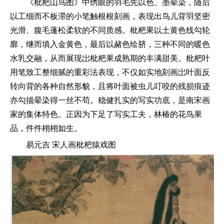
《枇杷山鸟图》中绣眼的羽毛先以色、墨晕染，随后
以工细而不板滞的小笔触根根刻画，表现出鸟儿背羽坚密
光滑、腹毛蓬松柔软的不同质感。枇杷果以土黄色线勾轮
廓，继而填入金黄色，最后以赭色绘脐，三种不同的暖色
水乳交融，从而展现岀枇杷果成熟期的丰满甜美。枇杷叶
用笔致工整细腻的重彩法表现，不仅如实地刻画岀叶面反
转向背的各种自然形貌，且将叶面被虫儿叮咬的残损痕迹
亦勾描晕染得一丝不苟。稳健扎实的写实功底，是南宋画
家的集体特色。正因为下足了写实工夫，林椿的花鸟果
品，件件栩栩如生。
易元吉 宋人画枇杷猿戏图