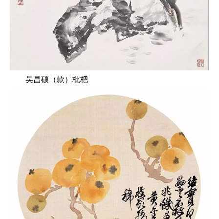
吴昌硕（款）枇杷