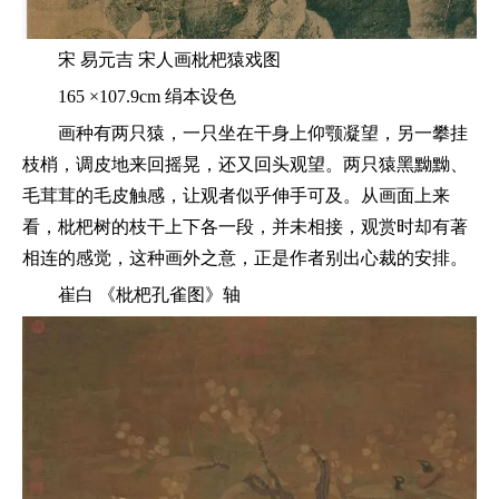
宋 易元吉 宋人画枇杷猿戏图
165 ×107.9cm 绢本设色
画种有两只猿，一只坐在干身上仰颚凝望，另一攀挂
枝梢，调皮地来回摇晃，还又回头观望。两只猿黑黝黝、
毛茸茸的毛皮触感，让观者似乎伸手可及。从画面上来
看，枇杷树的枝干上下各一段，并未相接，观赏时却有著
相连的感觉，这种画外之意，正是作者别出心裁的安排。
崔白 《枇杷孔雀图》轴