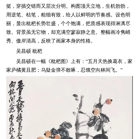
挺，穿插交错而又层次分明。构图顶天立地，生机勃勃，
用逆笔、枯笔，粗细有致，给人以鲜明的节奏感。设色明
丽，显出枇杷长势壮盛，个个饱满，把质感表现得淋漓尽
致。背景虽无它物，却充满空寥寂静之意。整幅画冷隽峭
秀、傲岸清高，反映了画家本身的性格。
吴昌硕 枇杷
吴昌硕在一幅《枇杷图》上有：“五月天热换葛衣，家
家庐橘黄且肥；乌疑金弹不敢啄，忍饿空向林间飞。”