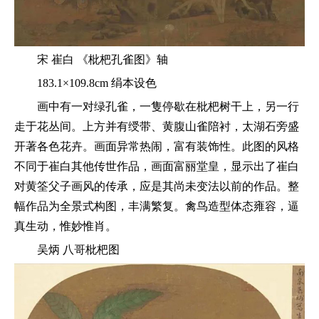
宋 崔白 《枇杷孔雀图》轴
183.1×109.8cm 绢本设色
画中有一对绿孔雀，一隻停歇在枇杷树干上，另一行
走于花丛间。上方并有绶带、黄腹山雀陪衬，太湖石旁盛
开著各色花卉。画面异常热闹，富有装饰性。此图的风格
不同于崔白其他传世作品，画面富丽堂皇，显示出了崔白
对黄筌父子画风的传承，应是其尚未变法以前的作品。整
幅作品为全景式构图，丰满繁复。禽鸟造型体态雍容，逼
真生动，惟妙惟肖。
吴炳 八哥枇杷图