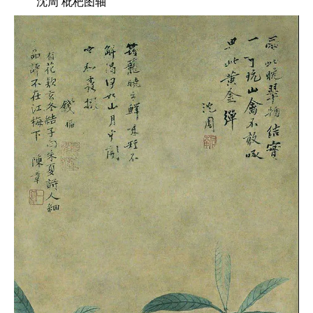
沈周 枇杷图轴