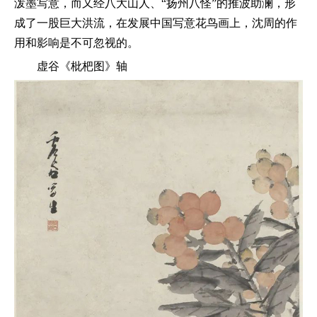
泼墨写意，而又经八大山人、“扬州八怪”的推波助澜，形
成了一股巨大洪流，在发展中国写意花鸟画上，沈周的作
用和影响是不可忽视的。
虚谷《枇杷图》轴