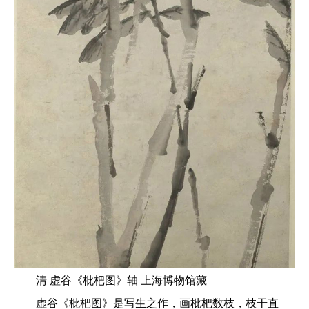
清 虚谷《枇杷图》轴 上海博物馆藏
虚谷《枇杷图》是写生之作，画枇杷数枝，枝干直