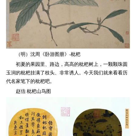
（明）沈周《卧游图册》-枇杷
初夏的果园里、路边，高高的枇杷树上，一颗颗珠圆
玉润的枇杷挂满了枝头、非常诱人。今天我们就来看看历
代名家笔下的枇杷吧。
赵佶 枇杷山鸟图