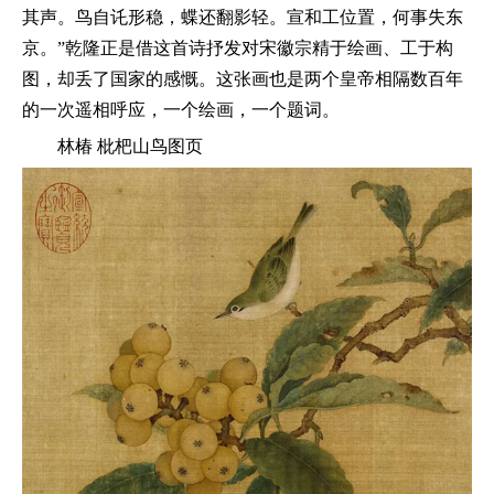
其声。鸟自讬形稳，蝶还翻影轻。宣和工位置，何事失东
京。”乾隆正是借这首诗抒发对宋徽宗精于绘画、工于构
图，却丢了国家的感慨。这张画也是两个皇帝相隔数百年
的一次遥相呼应，一个绘画，一个题词。
林椿 枇杷山鸟图页