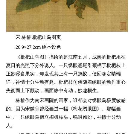
宋 林椿 枇杷山鸟图页
26.9×27.2cm 绢本设色
《枇杷山鸟图》描绘的是江南五月，成熟的枇杷果在
夏日的光照下分外诱人。一只绣眼翘尾引颈栖于枇杷枝上
正欲啄食果实，却发现其上有一只蚂蚁，便回喙定睛端
详，神情十分生动有趣。枇杷枝仿佛随着绣眼的动作重心
失衡而上下颤动，画面静中有动，妙趣横生。
林椿作为南宋画院的画家，谁都会对绣眼鸟极度敏感
的。因为宋徽宗曾经画过一幅《梅花绣眼图》。那幅画
中，一只绣眼鸟俏立梅树枝头，鸣叫顾盼，神情十分动
人。