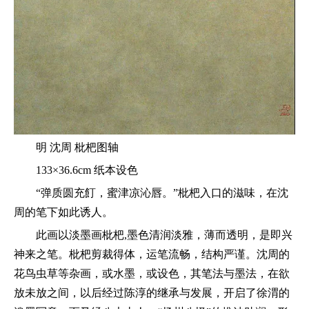
明 沈周 枇杷图轴
133×36.6cm 纸本设色
“弹质圆充飣，蜜津凉沁唇。”枇杷入口的滋味，在沈
周的笔下如此诱人。
此画以淡墨画枇杷,墨色清润淡雅，薄而透明，是即兴
神来之笔。枇杷剪裁得体，运笔流畅，结构严谨。沈周的
花鸟虫草等杂画，或水墨，或设色，其笔法与墨法，在欲
放未放之间，以后经过陈淳的继承与发展，开启了徐渭的