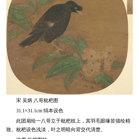
宋 吴炳 八哥枇杷图
31.1×31.1cm 绢本设色
此团扇绘一八哥立于枇杷枝上，其羽毛眼喙皆描绘精
致。枇杷设色浅淡，叶之明暗向背交代清楚。