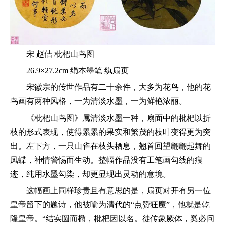
宋 赵佶 枇杷山鸟图
26.9×27.2cm 绢本墨笔 纨扇页
宋徽宗的传世作品有二十余件，大多为花鸟，他的花
鸟画有两种风格，一为清淡水墨，一为鲜艳浓丽。
《枇杷山鸟图》属清淡水墨一种，扇面中的枇杷以折
枝的形式表现，使得累累的果实和繁茂的枝叶变得更为突
出。左下方，一只山雀在枝头栖息，翘首回望翩翩起舞的
凤蝶，神情警惕而生动。整幅作品没有工笔画勾线的痕
迹，纯用水墨勾染，却更显现出灵动的意境。
这幅画上同样珍贵且有意思的是，扇页对开有另一位
皇帝留下的题诗，他被喻为清代的“点赞狂魔”，他就是乾
隆皇帝。“结实圆而椭，枇杷因以名。徒传象厥体，奚必问