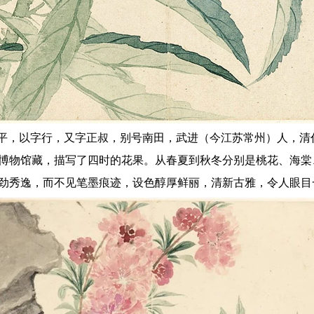
，字寿平，以字行，又字正叔，别号南田，武进（今江苏常州）人，清
物馆藏，描写了四时的花果。从春夏到秋冬分别是桃花、海棠
劲秀逸，而不见笔墨痕迹，设色醇厚鲜丽，清新古雅，令人眼目