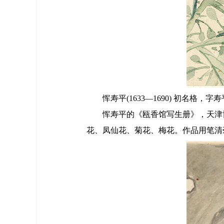
恽寿平(1633—1690) 初名格
恽寿平的《瓯香馆写生册》，天津博
花、凤仙花、菊花、梅花。作品用笔清