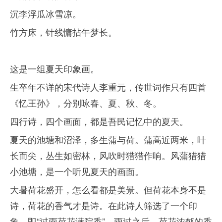
沉李浮瓜冰雪凉。
竹方床，针线慵拈午梦长。
这是一组夏天印象画。
生卒年不详的宋代诗人李重元，传世词作只有四首
《忆王孙》，分别咏春、夏、秋、冬。
四行诗，四个画面，都是吾民记忆中的夏天。
夏天的池塘和沼泽，多生蒲与荷。蒲高近两米，叶
长而尖，丛生如密林，风吹时猎猎作响。风蒲猎猎
小池塘，是一个听见夏天的画面。
大暑荷花盛开，怎么看都是美景。但荷花本身不是
诗，荷花的香气才是诗。在此诗人筛选了一个印
象，即“过雨荷花满院香”，雨过之后，荷花浓郁的香