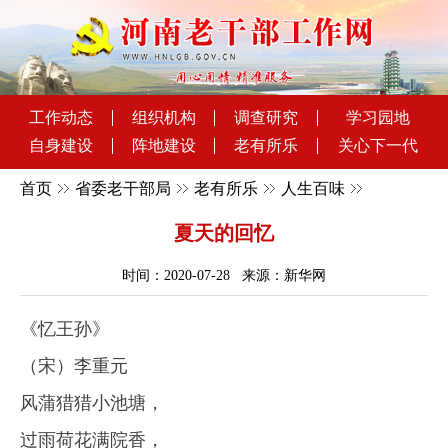
工作动态
组织机构
调查研究
学习园地
自身建设
阵地建设
老有所乐
关心下一代
首页
省委老干部局
老有所乐
人生百味
夏天的回忆
时间：2020-07-28 来源：新华网
《忆王孙》
（宋）李重元
风蒲猎猎小池塘
，
过雨荷花满院香，