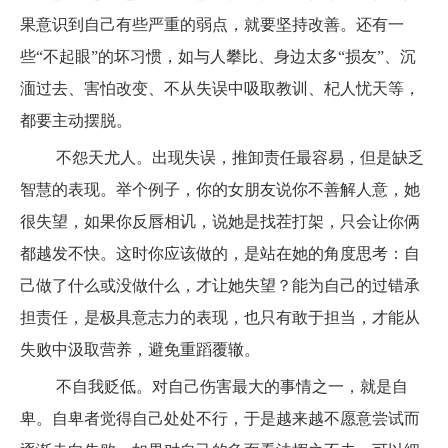
果意识到自己有些严重的弱点，就要坚持改善。还有一
些“不起眼”的坏习惯，如与人攀比、身边太多“损友”、沉
湎过去、害怕改变、不从失误中吸取教训、杞人忧天等，
都要主动摆脱。
不怨天尤人。出现失误，推卸责任最容易，但是缺乏
智慧的表现。举个例子，你的女朋友说你不善解人意，她
很失望，如果你反唇相讥，说她是找茬打架，只会让你俩
都越发不快。这时你应该做的，是站在她的角度思考：自
己做了什么或没做什么，才让她失望？能为自己的过错承
担责任，是极具意志力的表现，也只有敢于担当，才能从
失败中汲取营养，避免重蹈覆辙。
不自我贬低。对自己伤害最大的事情之一，就是自
卑。自卑者觉得自己处处不行，于是越来越不愿意尝试而