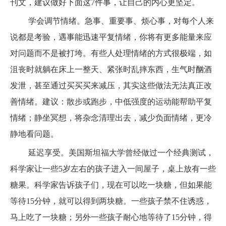
刊文，建议做好下面这7件事，让自己的内心更坚定。
学会调节情绪。急事、重要事、烦心事，对每个人来
说都是考验，遇事能迅速平复情绪，你将有更多能量来应
对问题而不是被打垮。有些人处理情绪的方式很极端，如
沮丧时就躺在床上一整天、紧张时乱摔东西，生气时酗酒
发泄，甚至通过买买买来减压，其实这些做法无法真正改
善情绪。建议：散步或跑步，中低强度的运动能帮助平复
情绪；静坐冥想，将杂念清理出去，减少负面情绪，更冷
静地看问题。
延迟享受。美国斯坦福大学曾经做过一个经典测试，
科学家让一些5岁左右的孩子进入一间屋子，桌上放有一些
糖果。科学家告诉孩子们，现在可以吃一块糖，但如果能
等待15分钟，就可以得到两块糖。一些孩子禁不住诱惑，
马上吃了一块糖；另外一些孩子耐心地等待了15分钟，得