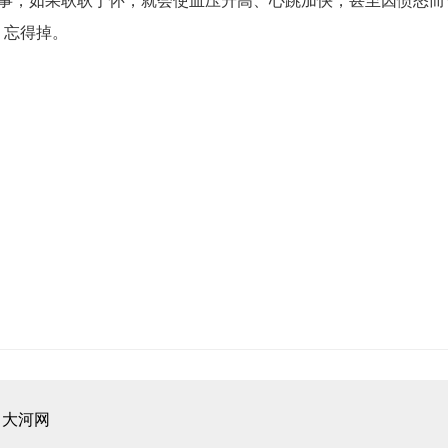
事，如果耿耿于怀，就会使血压升高、心跳加快，甚至因愤怒而
、忘得掉。
：
大河网