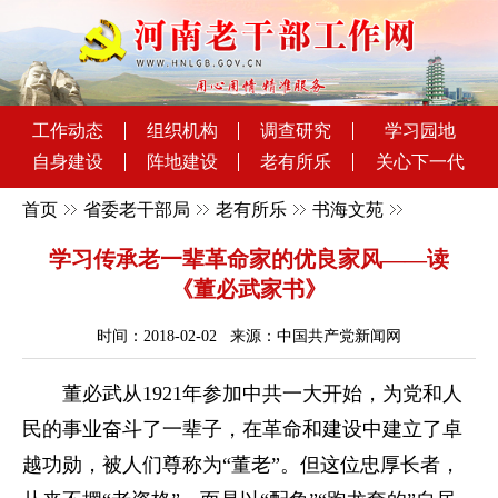
工作动态
组织机构
调查研究
学习园地
自身建设
阵地建设
老有所乐
关心下一代
首页
省委老干部局
老有所乐
书海文苑
学习传承老一辈革命家的优良家风——读
《董必武家书》
时间：2018-02-02 来源：中国共产党新闻网
董必武从1921年参加中共一大开始，为党和人
民的事业奋斗了一辈子，在革命和建设中建立了卓
越功勋，被人们尊称为“董老”。但这位忠厚长者，