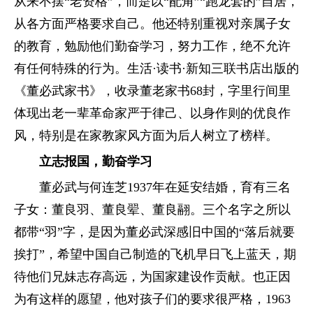
从来不摆“老资格”，而是以“配角”“跑龙套的”自居，
从各方面严格要求自己。他还特别重视对亲属子女
的教育，勉励他们勤奋学习，努力工作，绝不允许
有任何特殊的行为。生活·读书·新知三联书店出版的
《董必武家书》，收录董老家书68封，字里行间里
体现出老一辈革命家严于律己、以身作则的优良作
风，特别是在家教家风方面为后人树立了榜样。
立志报国，勤奋学习
董必武与何连芝1937年在延安结婚，育有三名
子女：董良羽、董良翚、董良翮。三个名字之所以
都带“羽”字，是因为董必武深感旧中国的“落后就要
挨打”，希望中国自己制造的飞机早日飞上蓝天，期
待他们兄妹志存高远，为国家建设作贡献。也正因
为有这样的愿望，他对孩子们的要求很严格，1963