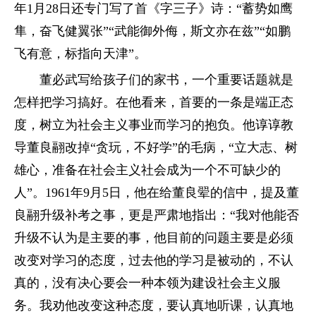
年1月28日还专门写了首《字三子》诗：“蓄势如鹰
隼，奋飞健翼张”“武能御外侮，斯文亦在兹”“如鹏
飞有意，标指向天津”。
董必武写给孩子们的家书，一个重要话题就是
怎样把学习搞好。在他看来，首要的一条是端正态
度，树立为社会主义事业而学习的抱负。他谆谆教
导董良翮改掉“贪玩，不好学”的毛病，“立大志、树
雄心，准备在社会主义社会成为一个不可缺少的
人”。1961年9月5日，他在给董良翚的信中，提及董
良翮升级补考之事，更是严肃地指出：“我对他能否
升级不认为是主要的事，他目前的问题主要是必须
改变对学习的态度，过去他的学习是被动的，不认
真的，没有决心要会一种本领为建设社会主义服
务。我劝他改变这种态度，要认真地听课，认真地