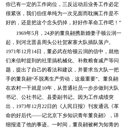
你已有一定的工作岗位，三反运动后业务工作必定
很紧张，我们伯侄单纯为一次见面而耽搁工作是不
好的，还是把这个念头扔掉，好好作革命工作吧！”
1969年5月，24岁的董良翮携新婚妻子顿云润一
起，到河北晋县周头公社贺家寨大队插队落户。
1971年12月14日，董必武在给顿云润的信中，就他
们来信时提到的社里搞机械化、补救粮食减产等问
题，提出了自己的看法和建议，并要求当大队一把
手的董良翮“不脱离生产劳动，这最重要”。董良翮
在农村一干就是10年，从普通社员一步步做到大队
书记、公社书记、县委副书记。因为工作成绩突
出，1973年12月22日的《人民日报》刊发通讯《革
命的好后代——记北京下乡知识青年董良翮》，详
细报道了他的事迹。一时间，董良翮被树为知青的