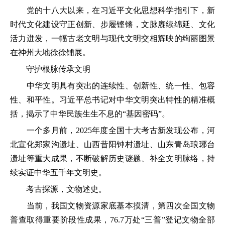
党的十八大以来，在习近平文化思想科学指引下，新
时代文化建设守正创新、步履铿锵，文脉赓续绵延、文化
活力迸发，一幅古老文明与现代文明交相辉映的绚丽图景
在神州大地徐徐铺展。
守护根脉传承文明
中华文明具有突出的连续性、创新性、统一性、包容
性、和平性。习近平总书记对中华文明突出特性的精准概
括，揭示了中华民族生生不息的“基因密码”。
一个多月前，2025年度全国十大考古新发现公布，河
北宣化郑家沟遗址、山西昔阳钟村遗址、山东青岛琅琊台
遗址等重大成果，不断破解历史谜题、补全文明脉络，持
续实证中华五千年文明史。
考古探源，文物述史。
当前，我国文物资源家底基本摸清，第四次全国文物
普查取得重要阶段性成果，76.7万处“三普”登记文物全部