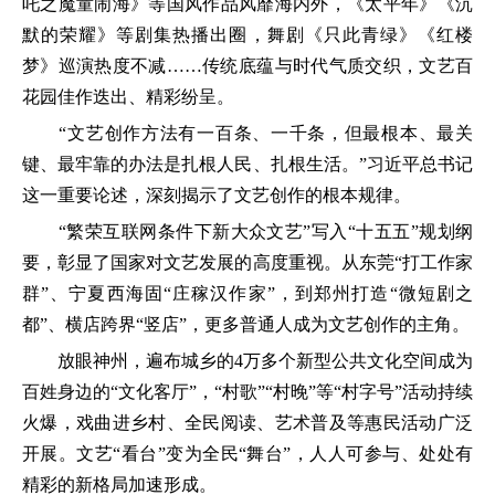
吒之魔童闹海》等国风作品风靡海内外，《太平年》《沉
默的荣耀》等剧集热播出圈，舞剧《只此青绿》《红楼
梦》巡演热度不减……传统底蕴与时代气质交织，文艺百
花园佳作迭出、精彩纷呈。
“文艺创作方法有一百条、一千条，但最根本、最关
键、最牢靠的办法是扎根人民、扎根生活。”习近平总书记
这一重要论述，深刻揭示了文艺创作的根本规律。
“繁荣互联网条件下新大众文艺”写入“十五五”规划纲
要，彰显了国家对文艺发展的高度重视。从东莞“打工作家
群”、宁夏西海固“庄稼汉作家”，到郑州打造“微短剧之
都”、横店跨界“竖店”，更多普通人成为文艺创作的主角。
放眼神州，遍布城乡的4万多个新型公共文化空间成为
百姓身边的“文化客厅”，“村歌”“村晚”等“村字号”活动持续
火爆，戏曲进乡村、全民阅读、艺术普及等惠民活动广泛
开展。文艺“看台”变为全民“舞台”，人人可参与、处处有
精彩的新格局加速形成。