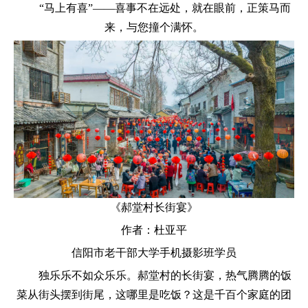
“马上有喜”——喜事不在远处，就在眼前，正策马而
来，与您撞个满怀。
《
郝堂村长街宴》
作者：杜亚平
信阳市老干部大学手机摄影班学员
独乐乐不如众乐乐。郝堂村的长街宴，热气腾腾的饭
菜从街头摆到街尾，这哪里是吃饭？这是千百个家庭的团