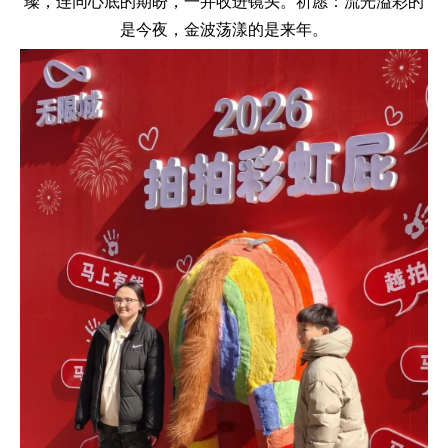
璨，连同心底的期盼，一并收进镜头。祈愿：流光溢彩的
是今夜，金波荡漾的是来年。