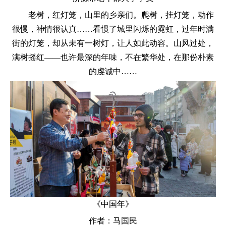
老树，红灯笼，山里的乡亲们。爬树，挂灯笼，动作
很慢，神情很认真……看惯了城里闪烁的霓虹，过年时满
街的灯笼，却从未有一树灯，让人如此动容。山风过处，
满树摇红——也许最深的年味，不在繁华处，在那份朴素
的虔诚中……
《中国年》
作者：马国民