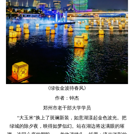
《
绿妆金波待春风》
作者：钟杰
郑州市老干部大学学员
“大玉米”换上了斑斓新装，如意湖漾起金色波光。把
绿城的除夕夜，映得如梦似幻。站在湖边将这满眼的璀