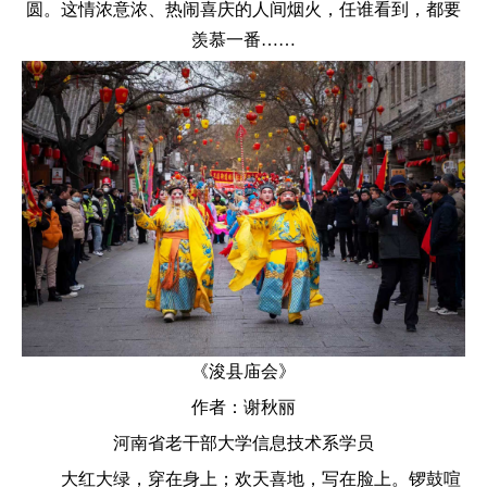
圆。这情浓意浓、热闹喜庆的人间烟火，任谁看到，都要
羡慕一番……
《
浚县庙会》
作者：谢秋丽
河南省老干部大学信息技术系学员
大红大绿，穿在身上；欢天喜地，写在脸上。锣鼓喧