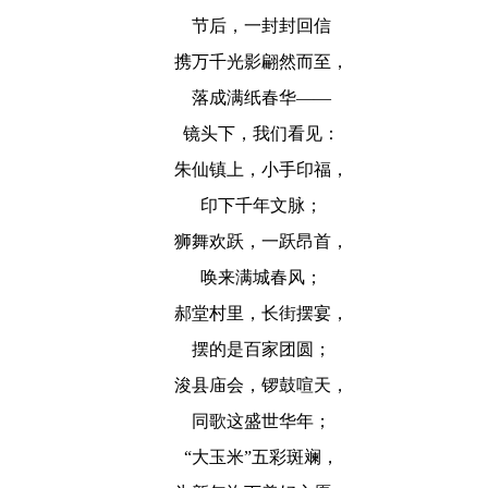
节后，一封封回信
携万千光影翩然而至，
落成满纸春华——
镜头下，我们看见：
朱仙镇上，小手印福，
印下千年文脉；
狮舞欢跃，一跃昂首，
唤来满城春风；
郝堂村里，长街摆宴，
摆的是百家团圆；
浚县庙会，锣鼓喧天，
同歌这盛世华年；
“大玉米”五彩斑斓，