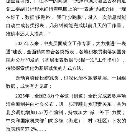
据重复填报、口径不一的问题。”天津市滨海新区古林街道
党工委副书记程永红指着电脑上的“一表通”系统介绍，“现
在好了，数据‘多跑路’、我们‘少跑腿’，录入一次信息就能
自动生成各类报表，几分钟就能完成以前几天的工作量，
准确率还大大提高。”
2025年以来，中央层面成立工作专班，大力推进“一表
通”建设，全面精简整合各类报表，各地积极贯彻落实国务
院办公厅印发的《基层报表数据“只报一次”工作指引》，
持续探索优化为基层减负的方式方法。
既动真碰硬松绑减负，也深化治本赋能基层。一组组
数据，成为有力见证：
2025年，全国3.8万个乡镇（街道）全部完成履职事项
清单编制并向社会公布，进一步理顺县乡职责关系；共为
县乡调剂增加1.52万个编制，持续加大“减上补下”力度；
中央和国家机关部门向乡镇（街道）、村（社区）下发的
报表精简57.2%……