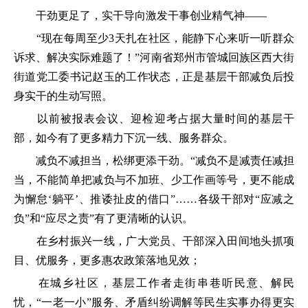
干劲更足了，实干导向激发干事创业精气神——
“现在每周至少3天扎在社区，能静下心来听一听群众
诉求、解决实际难题了！”河南省郑州市管城回族区西大街
街道党工委书记赵玉的工作状态，正是基层干部减负后投
身实干的生动写照。
以前被报表会议、迎检迎考占据大量时间的基层干
部，如今有了更多精力下沉一线、服务群众。
减负不减担当，松绑更添干劲。“减负不是减责任减担
当，不能简单把减负与不加班、少工作画等号，更不能成
为懈怠‘躺平’、推诿扯皮的借口”……各级干部对“应减之
负”和“应尽之责”有了更清晰的认识。
在乡村振兴一线，广大党员、干部深入田间地头抓项
目、优服务，更多惠农政策落地见效；
在城乡社区，基层工作者走街串巷听民意、解民
忧，“一老一小”服务、矛盾纠纷调解等民生实事办得更实