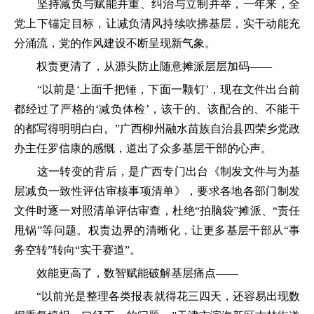
坚持减负与赋能并重、纠治与立制并举，一年来，全
党上下锚定目标，让减负清风持续吹拂基层，实干动能充
分涌流，党的作风建设不断呈现新气象。
权责更清了，从源头防止随意摊派层层加码——
“以前是‘上面千把锤，下面一颗钉’，现在文件出台前
都经过了严格的‘减负体检’，该干的、该配合的、不能干
的都写得明明白白。”广西柳州融水苗族自治县四荣乡党政
办主任罗信康的感慨，道出了众多基层干部的心声。
这一转变的背后，是广西专门出台《制发文件与为基
层减负一致性评估审核事项清单》，要求各地各部门制发
文件时逐一对照清单评估审查，杜绝“拍脑袋”摊派、“责任
甩锅”等问题。权责边界的清晰化，让更多基层干部从“事
务空转”转向“实干赛道”。
效能更高了，数智赋能破解基层痛点——
“以前光是整理各类报表就得花三四天，还容易出现数