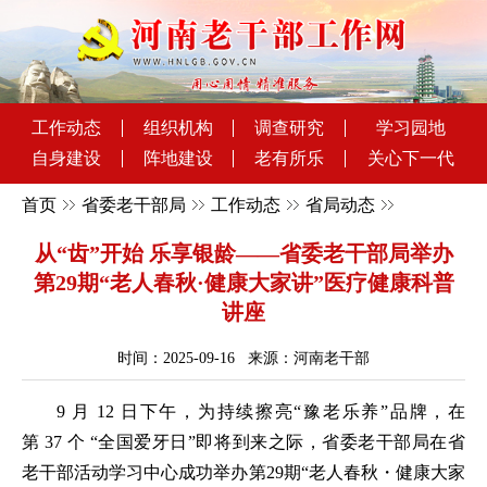
工作动态
组织机构
调查研究
学习园地
自身建设
阵地建设
老有所乐
关心下一代
首页
省委老干部局
工作动态
省局动态
从“齿”开始 乐享银龄——省委老干部局举办
第29期“老人春秋·健康大家讲”医疗健康科普
讲座
时间：2025-09-16 来源：河南老干部
9 月 12 日下午，为持续擦亮“豫老乐养”品牌，在
第 37 个 “全国爱牙日”即将到来之际，省委老干部局在省
老干部活动学习中心成功举办第29期“老人春秋・健康大家