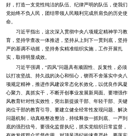
好，打造一支党性纯洁的队伍、纪律严明的队伍，使我们
党始终不负人民，团结带领人民顺利完成所肩负的历史使
命。
习近平指出，这次深入贯彻中央八项规定精神学习教
育，坚持学查改一体推进，坚持从上到下一贯到底，坚持
严的基调不动摇，坚持务实精准组织实施，工作开展扎
实，取得明显成效。
习近平强调，“四风”问题具有顽固性、反复性，必须
以打攻坚战、持久战的决心和恒心，锲而不舍落实中央八
项规定精神，推进作风建设常态化长效化，以优良作风凝
心聚力、真抓实干，不断开创事业发展新局面。要增强作
风教育针对性实效性，突出新提拔干部、年轻干部、关键
岗位干部的教育引导。要建立健全经常性发现问题、解决
问题机制，动真格整改整治，持续释放一抓到底、一严到
底的强烈信号。要强化监督执纪，抓实党组织日常监督，
有效发挥群众监督作用，对顶风违纪的速查严处。要落实