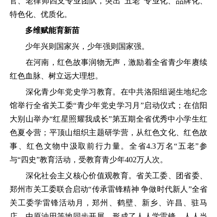
官、老律师四支专业团队，突出“五老”专业化、品牌化、
特色化、优质化。
多维赋能育新苗
少年兴则国家兴，少年强则国家强。
在河南，红色故事润物无声，激励着全省青少年赓续
红色血脉、树立远大理想。
深化青少年党史学习教育。在中共洛阳组诞生地纪念
馆举行全省关工委“青少年党史学习月”启动仪式；在信阳
大别山举办“红星照耀我成长”第五期全省优秀中小学生红
色夏令营；平顶山组织主题研学营，从红色文化、红色故
事、红色文物中汲取前行力量。全省4.3万名“五老”参
与“四史”教育活动，受教育青少年402万人次。
深化社会主义核心价值观教育。省关工委、团省委、
郑州市关工委联合启动“传承雷锋精神 争做时代新人”全省
关工委学雷锋活动月，郑州、鹤壁、新乡、许昌、驻马
店、中原油田等地同步开展，形成了人人学雷锋、人人当