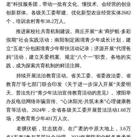
老”科技服务团，带动一批有文化、懂技术、会经营的创业
创新群体。各级关工委帮建、优化新型农业经营实体2682
个，培训农村青年38.2万人。
推进家校社共育机制建设。商丘开展“‘未’商护航·多彩
假期”社会实践活动；南阳制定困境青少年成长计划，建
立“五老”分包困境青少年帮扶活动记录；济源开展“代理爸
妈”活动，建立关爱档案、规定“八个一”职责。各地的实
践，成为探索共育机制的鲜活注脚。
持续开展法治教育活动。省关工委、省委政法委、省
教育厅等七部门联合印发《关于进一步深入开展“关爱明
天、普法先行”青少年法治宣传教育活动的意见》。濮阳举
办反电信网络诈骗宣传、“心沐阳光·共筑未来”心理健康教
育等活动。2024年，全省各级关工委开展普法活动1.68万
场，受教育青少年401万人次。
老骥伏枥，壮志犹存。在广袤的中原大地上，3.6万