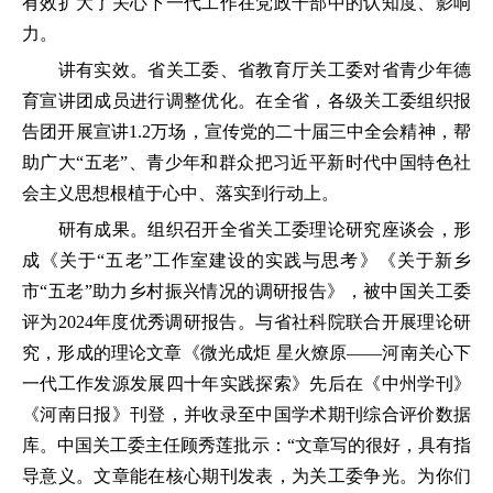
有效扩大了关心下一代工作在党政干部中的认知度、影响
力。
讲有实效。省关工委、省教育厅关工委对省青少年德
育宣讲团成员进行调整优化。在全省，各级关工委组织报
告团开展宣讲1.2万场，宣传党的二十届三中全会精神，帮
助广大“五老”、青少年和群众把习近平新时代中国特色社
会主义思想根植于心中、落实到行动上。
研有成果。组织召开全省关工委理论研究座谈会，形
成《关于“五老”工作室建设的实践与思考》《关于新乡
市“五老”助力乡村振兴情况的调研报告》，被中国关工委
评为2024年度优秀调研报告。与省社科院联合开展理论研
究，形成的理论文章《微光成炬 星火燎原——河南关心下
一代工作发源发展四十年实践探索》先后在《中州学刊》
《河南日报》刊登，并收录至中国学术期刊综合评价数据
库。中国关工委主任顾秀莲批示：“文章写的很好，具有指
导意义。文章能在核心期刊发表，为关工委争光。为你们