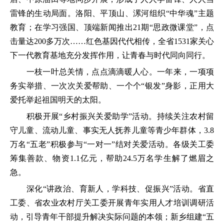
雷锋的生动局面。洛阳、平顶山、漯河组织“中华魂”主题
教育；在学习强国、顶端新闻推出21期“思政微课堂”，点
击量达200多万次……红色基因代代相传，全省1531家关心
下一代教育基地充分发挥作用，让青春与时代同向同行。
一枝一叶总关情，点点滴滴暖人心。一年来，一项项
务实举措、一次次关爱帮助、一个个“银发”身影，正用大
爱托举起祖国明天的太阳。
积极开展“乡村振兴关爱助学”活动。持续关注农村留
守儿童、流动儿童、事实无人抚养儿童等青少年群体，3.8
万名“五老”积极参与“一对一”结对关爱活动。各级关工委
筹集善款、物资1.1亿元，帮助24.5万名学生解了燃眉之
急。
深化“讲政治、育新人，学科技、促振兴”活动。省直
工委、省农业农村厅关工委开展青年实用人才培训调研活
动，引导青年干部提升解决实际问题的本领；新乡组建“五