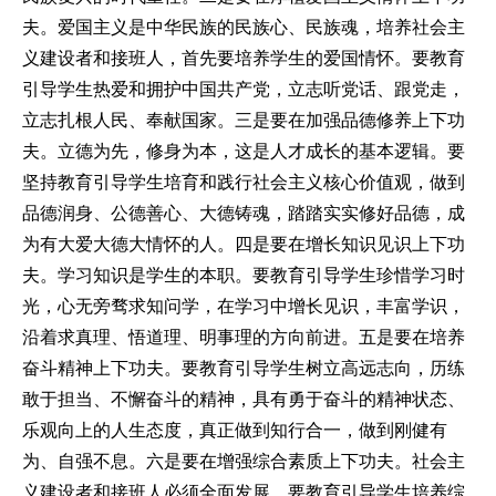
夫。爱国主义是中华民族的民族心、民族魂，培养社会主
义建设者和接班人，首先要培养学生的爱国情怀。要教育
引导学生热爱和拥护中国共产党，立志听党话、跟党走，
立志扎根人民、奉献国家。三是要在加强品德修养上下功
夫。立德为先，修身为本，这是人才成长的基本逻辑。要
坚持教育引导学生培育和践行社会主义核心价值观，做到
品德润身、公德善心、大德铸魂，踏踏实实修好品德，成
为有大爱大德大情怀的人。四是要在增长知识见识上下功
夫。学习知识是学生的本职。要教育引导学生珍惜学习时
光，心无旁骛求知问学，在学习中增长见识，丰富学识，
沿着求真理、悟道理、明事理的方向前进。五是要在培养
奋斗精神上下功夫。要教育引导学生树立高远志向，历练
敢于担当、不懈奋斗的精神，具有勇于奋斗的精神状态、
乐观向上的人生态度，真正做到知行合一，做到刚健有
为、自强不息。六是要在增强综合素质上下功夫。社会主
义建设者和接班人必须全面发展。要教育引导学生培养综