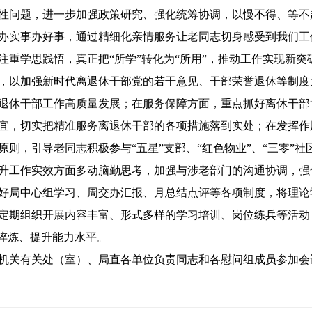
性问题，进一步加强政策研究、强化统筹协调，以慢不得、等不
办实事办好事，通过精细化亲情服务让老同志切身感受到我们工
注重学思践悟，真正把“所学”转化为“所用”，推动工作实现新
，以加强新时代离退休干部党的若干意见、干部荣誉退休等制度为
退休干部工作高质量发展；在服务保障方面，重点抓好离休干部“
宜，切实把精准服务离退休干部的各项措施落到实处；在发挥作用
则，引导老同志积极参与“五星”支部、“红色物业”、“三零”
升工作实效方面多动脑勤思考，加强与涉老部门的沟通协调，强
好局中心组学习、周交办汇报、月总结点评等各项制度，将理论
定期组织开展内容丰富、形式多样的学习培训、岗位练兵等活动，
想淬炼、提升能力水平。
关有关处（室）、局直各单位负责同志和各慰问组成员参加会