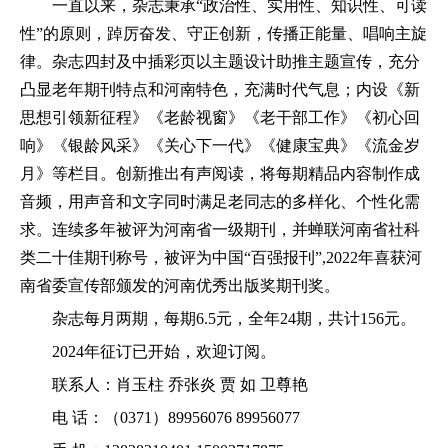
一直以来，杂志秉承“政治性、实用性、知识性、可读
性”的原则，踔厉奋发、守正创新，传播正能量、唱响主旋
律。杂志四封及中插彩页以主题设计助推主题宣传，充分
凸显老年期刊特点和河南特色，充满时代气息；内设《新
思想引领新征程》《老龄视窗》《老干部工作》《初心回
响》《银龄风采》《关心下一代》《健康宝典》《流金岁
月》等栏目。创新推出有声阅读，将每期精品内容制作成
音频，用声音和文字同时满足老同志的多样化、个性化需
求。连续多年被评为河南省一级期刊，并蝉联河南省社科
类二十佳期刊称号，被评为中国“百强报刊”,2022年喜获河
南省委宣传部颁发的河南优秀出版奖期刊奖。
杂志每月两期，每期6.5元，全年24期，共计156元。
2024年征订已开始，欢迎订阅。
联系人：肖玉柱 乔张炎 贾 如 卫尊艳
电 话：（0371）89956076 89956077