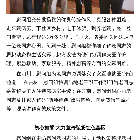
慰问组充分发扬党的优良传统作风，克服各种困难，
走医院病房、下社区乡村，进干休所、到养老院，逐一登
门看望，总行程达3万多公里，把中央、省委的关怀送达每
一位老同志心田。每到一处，慰问组都详细了解老同志的
思想动态和生活实际，想方设法为他们协调解决医疗护
理、紧急救助、家政服务、精神慰藉等方面的实际困难。
在四川，慰问组为老同志协调落实了安置地就医“绿色
通道”；在吉林，慰问组协调当地老干部工作部门为老同志
妥善解决了入住特需病房手续；在云南，慰问组耐心向老
同志及其家人解答“两项待遇”政策内容、医药费报销流程
等，现场讲解有关政策文件。
初心如磐 大力宣传弘扬红色基因
慰问组在走访慰问老同志的时候，主动收集整理老同