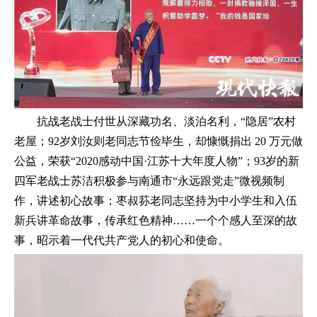
抗战老战士付世从深藏功名、淡泊名利，“隐居”农村
老屋；92岁刘汝则老同志节俭毕生，却慷慨捐出 20 万元做
公益，荣获“2020感动中国·江苏十大年度人物”；93岁的新
四军老战士苏洁积极参与南通市“永远跟党走”微视频制
作，讲述初心故事；枣叔荪老同志坚持为中小学生和入伍
新兵讲革命故事，传承红色精神……一个个感人至深的故
事，昭示着一代代共产党人的初心和使命。