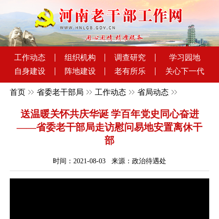
工作动态
组织机构
调查研究
学习园地
自身建设
阵地建设
老有所乐
关心下一代
首页
省委老干部局
工作动态
省局动态
送温暖关怀共庆华诞 学百年党史同心奋进
——省委老干部局走访慰问易地安置离休干
部
时间：2021-08-03 来源：政治待遇处