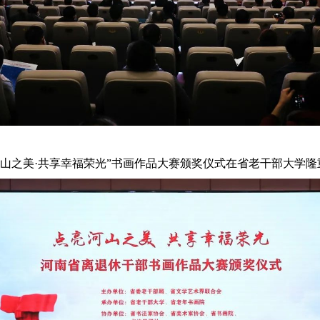
亮河山之美·共享幸福荣光”书画作品大赛颁奖仪式在省老干部大学