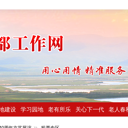
地建设
学习园地
老有所乐
关心下一代
老人春
40周年文艺展演
投票专区