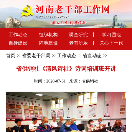
工作动态
组织机构
调查研究
学习园地
自身建设
阵地建设
老有所乐
关心下一代
首页
省委老干部局
工作动态
省直动态
省供销社《清风诗社》诗词培训班开讲
时间：2020-07-31 来源：省供销社