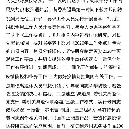
切实抓好贯彻落实。
一、及时传达学习，凝聚干好工作的
思想共识
收到通知后，黄委离退局第一时间下载并即刻转
发到局微信工作群，要求工作人员先行开展自学。3月底，
组织全局工作人员开展集体学习，与会人员逐字逐句学习
了两个《工作要点》，并对相关内容进行讨论研究。局长
党宏龙强调，要对省委老干部局《2020年工作要点》包含
的14项内容，逐项分解细化，尽快研究制定黄委2020年离
退休工作要点，并切实抓好各项重点任务落实，确保全年
工作有序推进、如期完成。
二、细化工作举措，统筹推进
疫情防控和业务工作
全力做好疫情防控期间有关工作。一
是加强离退休人员思想引领，引导老同志科学防疫，增强
战胜疫情的决心和信心。二是建立“离退局+委机关离退休
党支部+委机关离退休联络组”三级工作模式，实行老同志
健康状况“日报告、零报告”制度。三是组织引导有特长的
老同志创作相关诗词、书画等正能量作品，营造打赢疫情
防控阻击战的浓厚氛围。目前，征集到老同志各类作品200