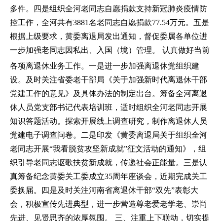
多件。四是组织全河老同志自愿捐款支持新冠肺炎疫情防
控工作，全河共有3881名老同志自愿捐款77.54万元。五是
根据上级要求，黄委离退局发出通知，督促委属各单位进
一步加强老同志因私出、入国（境）管理。
认真做好当前
各项离退休业务工作。一是进一步加强离退休党组织建
设。及时关注省委老干部局《关于加强新时代离退休干部
党建工作的意见》及具体办法的制定出台。筹备全河离退
休人员党支部书记代表培训班，适时组织全河老同志开展
知识答题活动。探索开展线上调查研究，制作离退休人员
党建电子调查问卷。二是印发《黄委离退局关于组织全河
老同志开展“我看脱贫攻坚新成就”征文活动的通知》，组
织引导老同志讴歌扶贫新成就，传递社会正能量。三是认
真筹备纪念黄委关工委成立35周年座谈会，近期完成关工
委换届。四是及时关注河南省离退休干部“双先”表彰大
会，积极宣传先进典型，进一步营造尊老爱老学老、崇尚
先进、见贤思齐的浓厚氛围。
三、注重上下联动，切实提