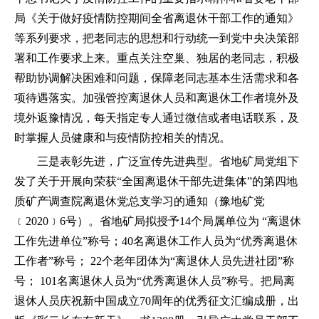
局《关于做好疫情防控期间全省离退休干部工作的通知》
等系列要求，把老同志的思想和行动统一到党中央决策部
署和工作要求上来。重点关注空巢、独居的老同志，积极
帮助协调解决困难和问题，保障老同志基本生活需求和各
项待遇落实。加强管控离退休人员和离退休工作者境外及
境外返豫情况，每天指定专人通过微信或者电话联系，及
时掌握人员健康和与疫情防控相关的情况。
三是表彰先进，广泛宣传先进典型。省地矿局党组下
发了关于开展向荣获“全国离退休干部先进集体”的第四地
质矿产调查院离退休党总支学习的通知（豫地矿党
﹝2020﹞6号）。省地矿局拟授予14个局属单位为 “离退休
工作先进单位”称号；40名离退休工作人员为“优秀离退休
工作者”称号； 22个老年团体为“离退休人员先进社团”称
号； 101名离退休人员为“优秀离退休人员”称号。把局离
退休人员庆祝新中国成立70周年的优秀征文汇编成册，出