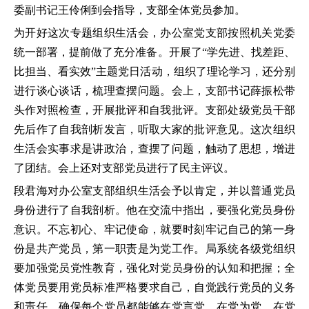
委副书记王伶俐到会指导，支部全体党员参加。
为开好这次专题组织生活会，办公室党支部按照机关党委
统一部署，提前做了充分准备。开展了“学先进、找差距、
比担当、看实效”主题党日活动，组织了理论学习，还分别
进行谈心谈话，梳理查摆问题。会上，支部书记薛振松带
头作对照检查，开展批评和自我批评。支部处级党员干部
先后作了自我剖析发言，听取大家的批评意见。这次组织
生活会实事求是讲政治，查摆了问题，触动了思想，增进
了团结。会上还对支部党员进行了民主评议。
段君海对办公室支部组织生活会予以肯定，并以普通党员
身份进行了自我剖析。他在交流中指出，要强化党员身份
意识。不忘初心、牢记使命，就要时刻牢记自己的第一身
份是共产党员，第一职责是为党工作。局系统各级党组织
要加强党员党性教育，强化对党员身份的认知和把握；全
体党员要用党员标准严格要求自己，自觉践行党员的义务
和责任，确保每个党员都能够在党言党、在党为党、在党