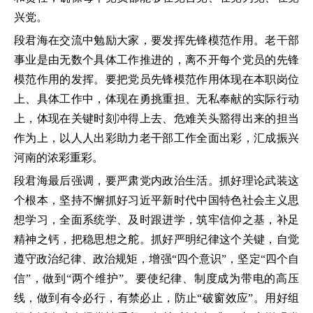
兴党。
段君海在交流中勉励大家，要发挥先锋模范作用。老干部
事业是由无数个具体工作推进的，离不开每个党员的先锋
模范作用的发挥。要把党员先锋模范作用体现在本职岗位
上、具体工作中，体现在勇挑重担、无私奉献的实际行动
上，体现在关键时刻冲得上去、危难关头豁得出来的担当
作为上，以人人出彩助力老干部工作全面出彩，汇成振兴
河南的浓彩重彩。
段君海最后强调，要严肃党内政治生活。抓好理论武装这
个根本，坚持不懈抓好习近平新时代中国特色社会主义思
想学习，全面系统学、及时跟进学，筑牢信仰之基，补足
精神之钙，把稳思想之舵。抓好严明纪律这个关键，自觉
遵守政治纪律、政治规矩，增强“四个意识”，坚定“四个自
信”，做到“两个维护”。要使纪律、制度成为带电的高压
线，做到有令必行，有禁必止，防止“破窗效应”。用好组