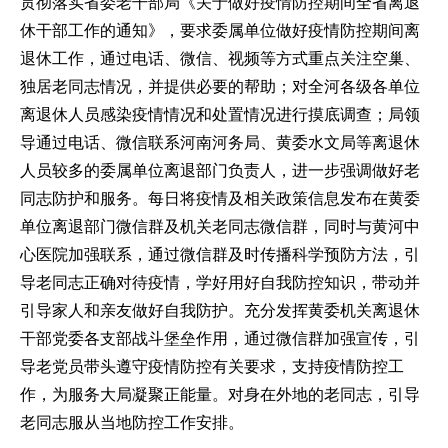
贯彻落实省委老干部局《关于做好疫情防控期间全省离退
休干部工作的通知》，要求委属单位做好疫情防控期间离
退休工作，通过电话、微信、视频等方式重点关注空巢、
独居老同志情况，并提供必要的帮助；对全河各级各单位
离退休人员感染疫情情况和处置情况进行摸底调查；局领
导通过电话、微信联系河南河务局、黄委水文局等离退休
人员较多的委属单位离退部门负责人，进一步强调做好老
同志防护和服务。每日将疫情及相关政策信息发布在黄委
单位离退部门微信群及机关老同志微信群，同时与黄河中
心医院加强联系，通过微信群及时传播科学预防方法，引
导老同志正确对待疫情，学好用好自我防控知识，带动并
引导家人和亲友做好自我防护。充分发挥黄委机关离退休
干部党委各支部战斗堡垒作用，通过微信群加强宣传，引
导老党员带头遵守疫情防控有关要求，支持疫情防控工
作，为服务大局凝聚正能量。对身在外地的老同志，引导
老同志服从当地防控工作安排。