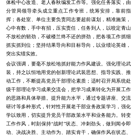
体检中心改造、老人春秋编发工作等。强化任务落实，由
分管局领导牵头成立重点工作专班，统筹安排，靠前指
挥；各处室、单位主要负责同志要超前谋划，精准施策，
心中有数，手中有招，压实责任，任务到人，以咬定青山
不放松的韧劲，不破楼兰终不还的拼劲，把各项工作抓细
抓实抓到位；坚持结果导向和目标导向，以业绩论英雄，
突出实绩实效。
会议强调，要毫不放松地抓好能力作风建设。强化理论武
装，持之以恒地用党的创新理论武装思想、指导实践、推
动工作，不断提高党员干部理论素质；适时召开局系统处
级干部理论学习成果交流会，把学习成果转化为开展工作
的思路和具体举措。提升能力水平，通过专题讲座、交流
研讨等多种形式，针对性开展老干部业务政策学习，强化
学以致用，切实提升党员干部政策水平和业务能力。转变
工作作风，时刻保持“战时”状态、冲刺劲头，做到闻令即
动、决战决胜、主动作为、踏实肯干，确保作风在状态、