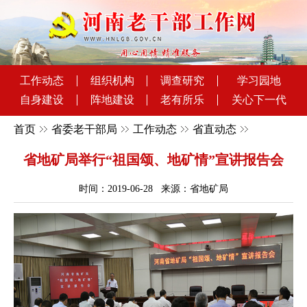
工作动态
组织机构
调查研究
学习园地
自身建设
阵地建设
老有所乐
关心下一代
首页
省委老干部局
工作动态
省直动态
省地矿局举行“祖国颂、地矿情”宣讲报告会
时间：2019-06-28 来源：省地矿局