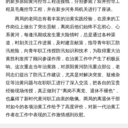
的新乡原阳黄河控导工程连接线，分别参观了双井控导工
程及毛庵控导工程，并在新乡河务局机关进行了座谈。
两局的老同志有着丰富的治黄实践经验，在原来的工
作岗位上做出了突出贡献，离岗后他们始终不忘初心、心
系黄河，每逢汛期或发生重大险情时，总是通过各种渠
道，时刻关注工作进展，及时建言献策，指导青年职工防
汛抢险，向青年职工传授防汛知识和技术，为取得重大治
黄胜利发挥了顾问参谋作用，在治黄工作中产生了积极反
响。这次重走当年治黄路，对原阳黄河防汛重点部位，老
同志们提出了防汛工作建议，尤其是对解决突发、疑难杂
症等治黄问题与在职职工进行了深入交流，把各自的宝贵
经验现场传授，真正做到了“离岗不离党、退休不褪色”，
也赢得了新时代黄河职工由衷的敬佩。两局的离退休干部
对如今的各项治黄工作给予了高度评价，对新一代治黄工
作者在工作中表现的工作激情感到欣慰。