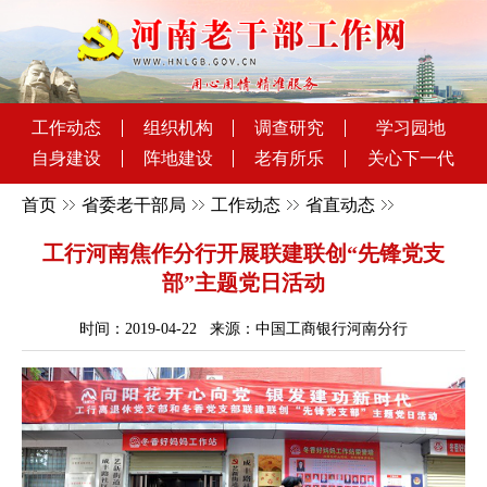
工作动态
组织机构
调查研究
学习园地
自身建设
阵地建设
老有所乐
关心下一代
首页
省委老干部局
工作动态
省直动态
工行河南焦作分行开展联建联创“先锋党支
部”主题党日活动
时间：2019-04-22 来源：中国工商银行河南分行