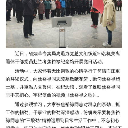
近日，省烟草专卖局离退办党总支组织近
50名机关离
退休干部党员赴兰考焦裕禄纪念馆开展党日活动。
活动中，大家怀着无比崇敬的心情举行了简洁而庄重
的拜谒仪式，向焦裕禄同志陵墓敬献花篮，瞻仰焦裕禄烈
士墓，并重温入党誓词。在纪念馆，观看了反映焦裕禄同
志不忘初心、牢记使命的视频《焦裕禄之歌》。
通过参观学习，大家被焦裕禄同志对群众的亲劲、抓
工作的韧劲、干事业的拼劲深深感动，纷纷表示要将焦裕
禄同志的
“三股劲”精神运用到日常生活工作中，不忘初心