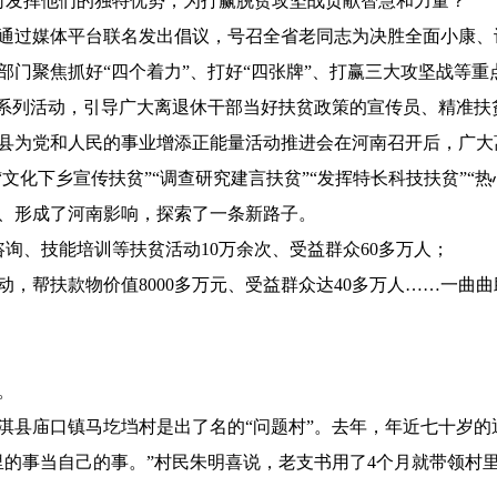
如何发挥他们的独特优势，为打赢脱贫攻坚战贡献智慧和力量？
通过媒体平台联名发出倡议，号召全省老同志为决胜全面小康、
部门聚焦抓好“四个着力”、打好“四张牌”、打赢三大攻坚战等
”系列活动，引导广大离退休干部当好扶贫政策的宣传员、精准扶
县为党和人民的事业增添正能量活动推进会在河南召开后，广大
文化下乡宣传扶贫”“调查研究建言扶贫”“发挥特长科技扶贫”“热
、形成了河南影响，探索了一条新路子。
询、技能培训等扶贫活动10万余次、受益群众60多万人；
动，帮扶款物价值8000多万元、受益群众达40多万人……一曲
。
淇县庙口镇马圪垱村是出了名的“问题村”。去年，年近七十岁
的事当自己的事。”村民朱明喜说，老支书用了4个月就带领村里