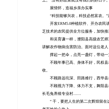
上。“没有好政策就没有我们的好日子
展情怀，造福乡亲办实事
“科技能够兴农，科技必然富农。
开发ERM5.0种植软件、开办
乏技术的农民提供全方位服务，加快推
和吴育谦一样，濮阳县高级农艺师
讲解农作物病虫害防治。面对这位老人
撑起一把伞，点亮一盏灯，带动一
不顾年事已高、身体不好，民权县
收。
不顾路远坑深、田路难行，西华县
不顾视力下降、体力不支，舞阳县
长毛兔养殖专业村……
“ 干，要把人生的第二次辉煌留