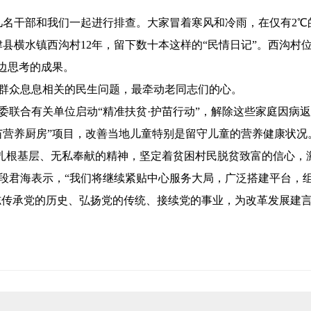
几名干部和我们一起进行排查。大家冒着寒风和冷雨，在仅有2℃
津县横水镇西沟村12年，留下数十本这样的“民情日记”。西沟
录边思考的成果。
群众息息相关的民生问题，最牵动老同志们的心。
委联合有关单位启动“精准扶贫·护苗行动”，解除这些家庭因病
苗营养厨房”项目，改善当地儿童特别是留守儿童的营养健康状况
志们扎根基层、无私奉献的精神，坚定着贫困村民脱贫致富的信心
段君海表示，“我们将继续紧贴中心服务大局，广泛搭建平台，组
志传承党的历史、弘扬党的传统、接续党的事业，为改革发展建