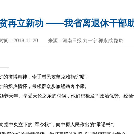
贫再立新功 ——我省离退休干部
时间：2018-11-20
来源：河南日报 刘一宁 郭永成 路璐
——
天”的拼搏精神，牵手村民攻坚克难摘穷帽；
党”的炽热情怀，带领群众步履铿锵奔小康。
颐养天年、享受天伦之乐的时候，他们积极发挥政治优势、经验
党中央立下的“军令状”，向中原人民作出的“承诺书”。