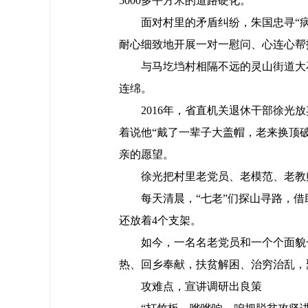
5000多平方米的道路硬化。
面对村里的矛盾纠纷，朱国忠寻“
耐心细致地开展一对一慰问、心连心帮
与马圪垱村相隔不远的灵山街道大
连绵。
2016年，省直机关退休干部徐
着说他“戴了一辈子大盖帽，老来换顶
亲的愿望。
徐光把村里老党员、老模范、老教
每天清晨，“七老”们探山寻路，
还放着4个支架。
如今，一名名老党员和一个个面貌
热、回乡奉献，扶贫解困、治穷治乱，
攻难点，宣讲调研出良策