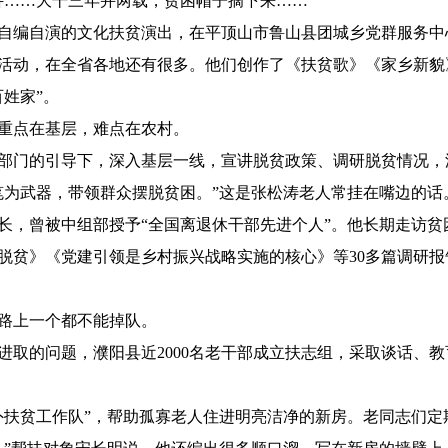
讲……大干三年并两载，贫困帽子摘下来……”
自编自演的文化扶贫演出，在平顶山市鲁山县团城乡党群服务中
活动，在全省各地还有很多。他们创作了《扶贫歌》《家乡新貌
姓家”。
重点在基层，难点在农村。
部门的引导下，深入基层一线，宣讲脱贫政策、调研脱贫情况，
笔为武器，带领群众摆脱贫困。”这是张松涛老人常挂在嘴边的话
长，曾被中组部授予“全国离退休干部先进个人”。他长期走访贫
脱贫》《党建引领是乡村振兴战略实施的核心》等30多篇调研
路上一个都不能掉队。
进取的问题，濮阳县近2000名老干部成立扶志组，采取谈话、
外扶贫工作队”，帮助孤寡老人住进明亮洁净的新房。老同志们定