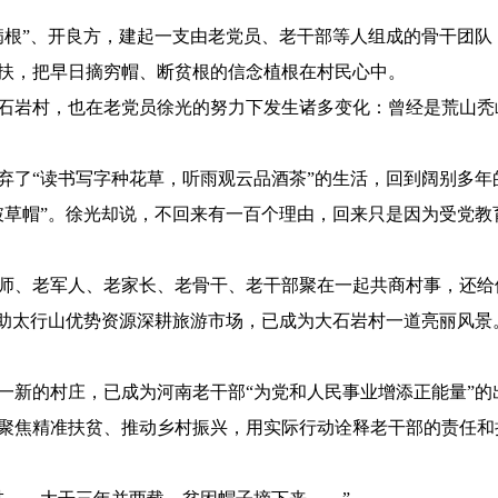
病根”、开良方，建起一支由老党员、老干部等人组成的骨干团
扶，把早日摘穷帽、断贫根的信念植根在村民心中。
石岩村，也在老党员徐光的努力下发生诸多变化：曾经是荒山秃
光放弃了“读书写字种花草，听雨观云品酒茶”的生活，回到阔别多
破草帽”。徐光却说，不回来有一百个理由，回来只是因为受党教
师、老军人、老家长、老骨干、老干部聚在一起共商村事，还给
借助太行山优势资源深耕旅游市场，已成为大石岩村一道亮丽风景
一新的村庄，已成为河南老干部“为党和人民事业增添正能量”的
聚焦精准扶贫、推动乡村振兴，用实际行动诠释老干部的责任和