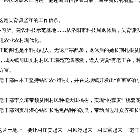
。”帮扶对象宋长明说，他还编出很多顺口溜，写在新房的墙壁上
”这是吴育谦坚守的工作信条。
农民讲习所、建设科技示范基地……从洛阳市科技局退休后，吴育谦
进农业农村现代化。
王盼阁也是个科技能人。无论严寒酷暑，退休后的她长期扎根贫
，城关镇前田丈村村民王瑞亮充满感激，逢人便说“有老王在，种
方富。
老干部白本正坚持钻研农业科技，并在龙塘镇开发出“百亩富硒小
老干部李文琦带领贫困村民种植大田桃树，实现“桃套麦”“桃套花
老干部刘贯群潜心钻研长毛兔品种的改良，带动周边群众养殖长
在这片土地上，要让村庄美起来，村风淳起来，村民富起来！”老