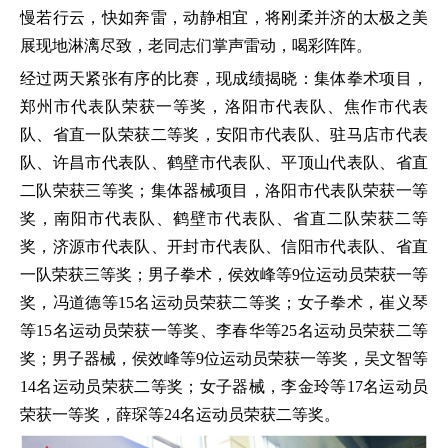
慢若行云，快如奔雷，动静相宜，将刚柔并济的太极之美
展现地淋漓尽致，老同志们掌声雷动，喝彩阵阵。
经过两天紧张有序的比赛，现成绩揭晓：集体拳术项目，
郑州市代表队荣获一等奖，洛阳市代表队、焦作市代表
队、省直一队荣获二等奖，安阳市代表队、驻马店市代表
队、许昌市代表队、鹤壁市代表队、平顶山代表队、省直
二队荣获三等奖；集体器械项目，洛阳市代表队荣获一等
奖，南阳市代表队、鹤壁市代表队、省直二队荣获二等
奖，济源市代表队、开封市代表队、信阳市代表队、省直
一队荣获三等奖；男子拳术，侯效峰等9位运动员荣获一等
奖，冯道德等15名运动员荣获二等奖；女子拳术，崔义琴
等15名运动员荣获一等奖、李春华等25名运动员荣获二等
奖；男子器械，侯效峰等9位运动员荣获一等奖，吴文智等
14名运动员荣获二等奖；女子器械，李金玲等17名运动员
荣获一等奖，薛琛等24名运动员荣获二等奖。