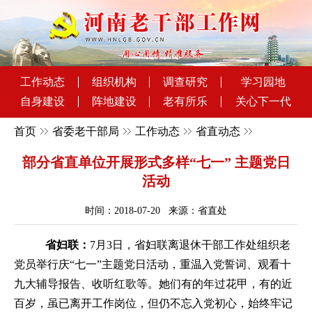
工作动态
组织机构
调查研究
学习园地
自身建设
阵地建设
老有所乐
关心下一代
首页
省委老干部局
工作动态
省直动态
部分省直单位开展形式多样“七一” 主题党日
活动
时间：2018-07-20 来源：省直处
省妇联：
7月3日，省妇联离退休干部工作处组织老
党员举行庆“七一”主题党日活动，重温入党誓词、观看十
九大辅导报告、收听红歌等。她们有的年过花甲，有的近
百岁，虽已离开工作岗位，但仍不忘入党初心，始终牢记