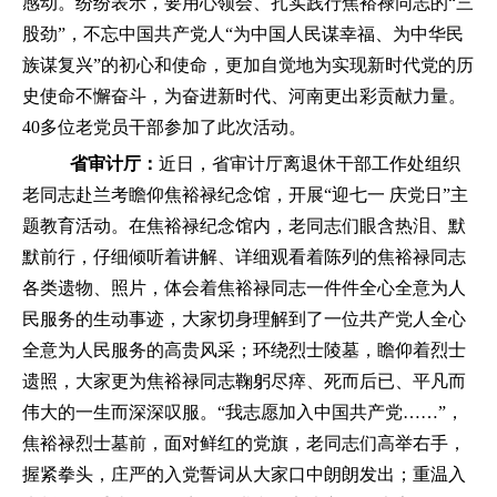
感动。纷纷表示，要用心领会、扎实践行焦裕禄同志的“三
股劲”，不忘中国共产党人“为中国人民谋幸福、为中华民
族谋复兴”的初心和使命，更加自觉地为实现新时代党的历
史使命不懈奋斗，为奋进新时代、河南更出彩贡献力量。
40多位老党员干部参加了此次活动。
省审计厅：
近日，省审计厅离退休干部工作处组织
老同志赴兰考瞻仰焦裕禄纪念馆，开展
“迎七一
庆党日
”主
题教育活动。在焦裕禄纪念馆内，老同志们眼含热泪、默
默前行，仔细倾听着讲解、详细观看着陈列的焦裕禄同志
各类遗物、照片，体会着焦裕禄同志一件件全心全意为人
民服务的生动事迹，大家切身理解到了一位共产党人全心
全意为人民服务的高贵风采；环绕烈士陵墓，瞻仰着烈士
遗照，大家更为焦裕禄同志鞠躬尽瘁、死而后已、平凡而
伟大的一生而深深叹服。“我志愿加入中国共产党……”，
焦裕禄烈士墓前，面对鲜红的党旗，老同志们高举右手，
握紧拳头，庄严的入党誓词从大家口中朗朗发出；重温入