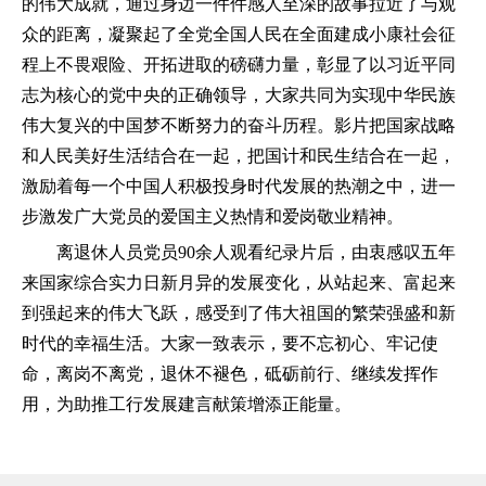
的伟大成就，通过身边一件件感人至深的故事拉近了与观
众的距离，凝聚起了全党全国人民在全面建成小康社会征
程上不畏艰险、开拓进取的磅礴力量，彰显了以习近平同
志为核心的党中央的正确领导，大家共同为实现中华民族
伟大复兴的中国梦不断努力的奋斗历程。影片把国家战略
和人民美好生活结合在一起，把国计和民生结合在一起，
激励着每一个中国人积极投身时代发展的热潮之中，进一
步激发广大党员的爱国主义热情和爱岗敬业精神。
离退休人员党员90余人观看纪录片后，由衷感叹五年
来国家综合实力日新月异的发展变化，从站起来、富起来
到强起来的伟大飞跃，感受到了伟大祖国的繁荣强盛和新
时代的幸福生活。大家一致表示，要不忘初心、牢记使
命，离岗不离党，
退休不褪色
，砥砺前行、继续发挥作
用，为助推工行发展建言献策增添正能量。