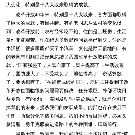
大变化，特别是十八大以来取得的成就。
改革开放40年来，特别是十八大以来，各方面都取得
了巨大的成就，有目共睹。有的老同志从农村的变化谈
到，改革开放前，农村经常吃不饱、住的是土坯房，生活
条件非常艰苦。现在绝大多数温饱问题早已解决，住的是
小洋楼，很多家庭都买了小汽车，变化是翻天覆地的。有
的老同志用顺口溜形象总结了我国改革开放取得的成
就，“国家强盛了，人民自豪了，民主提高了，生活改善
了，国防强大了，不受欺负了，地位提高了，说话算数
了，要啥都有了。”在肯定成绩的同时，老同志还提到了改
革开放也面临很多问题需要解决，任务艰巨。外部环境日
益复杂，有的谈到，美国发动“中美贸易战”，就是企图打
掉我们的未来，扼杀我们的发展成果。内部也存在发展不
平衡，两极分化等诸多问题。我们不能盲目乐观，必须头
脑清醒，勇于克服前进道路上的各种困难，砥砺前行。
最后大家一致表示，我们必须统一思想认识，
树牢“四