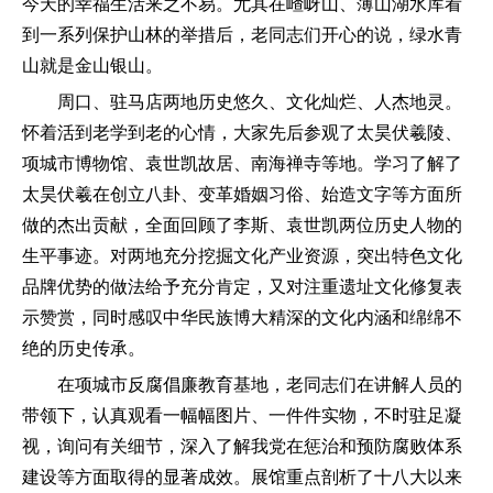
今天的幸福生活来之不易。尤其在嵖岈山、薄山湖水库看
到一系列保护山林的举措后，老同志们开心的说，绿水青
山就是金山银山。
周口、驻马店两地历史悠久、文化灿烂、人杰地灵。
怀着活到老学到老的心情，大家先后参观了太昊伏羲陵、
项城市博物馆、袁世凯故居、南海禅寺等地。学习了解了
太昊伏羲在创立八卦、变革婚姻习俗、始造文字等方面所
做的杰出贡献，全面回顾了李斯、袁世凯两位历史人物的
生平事迹。对两地充分挖掘文化产业资源，突出特色文化
品牌优势的做法给予充分肯定，又对注重遗址文化修复表
示赞赏，同时感叹中华民族博大精深的文化内涵和绵绵不
绝的历史传承。
在项城市反腐倡廉教育基地，老同志们在讲解人员的
带领下，认真观看一幅幅图片、一件件实物，不时驻足凝
视，询问有关细节，深入了解我党在惩治和预防腐败体系
建设等方面取得的显著成效。展馆重点剖析了十八大以来