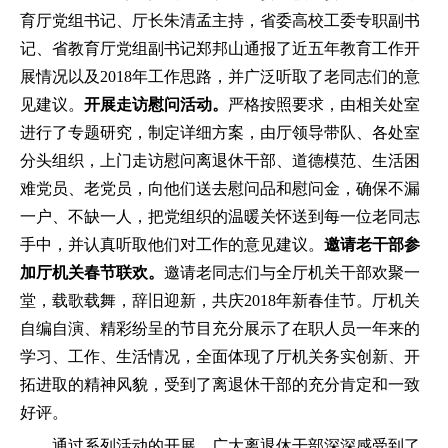
育厅党组书记、厅长朱清孟主持，省委高校工委专职副书
记、省教育厅党组副书记郑邦山通报了近五年教育工作开
展情况以及2018年工作思路，并广泛听取了老同志们的意
见建议。
开展走访慰问活动。
严格按照要求，由相关处室
进行了专题研究，制定详细方案，由厅领导带队、各处室
分头组织，上门走访慰问离退休干部、道德模范、生活困
难党员、老党员，向他们送去慰问品和慰问金，确保不漏
一户、不缺一人，把党组织的温暖关怀送到每一位老同志
手中，并认真听取他们对工作的意见建议。
邀请老干部参
加厅机关春节联欢。
邀请老同志们与全厅机关干部欢聚一
堂，载歌载舞，辞旧迎新，共庆2018年新春佳节。厅机关
自编自演、精彩纷呈的节目充分展示了在职人员一年来的
学习、工作、生活情况，全面体现了厅机关务实创新、开
拓进取的精神风貌，受到了离退休干部的充分肯定和一致
好评。
通过系列活动的开展，广大离退休干部深深感受到了