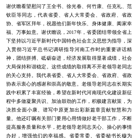
谢伏瞻看望慰问了王全书、徐光春、何竹康、任克礼、范
钦臣等同志，代表省委、省人大常委会、省政府、省政
协、省军区拜年，祝愿他们新年快乐、身体健康、阖家幸
福、万事如意。谢伏瞻说，2017年，省委团结带领全省上
下坚持以习近平新时代中国特色社会主义思想为指导，深
入贯彻习近平总书记调研指导河南工作时的重要讲话精
神，团结拼搏、砥砺奋进，经济发展取得显著成绩，社会
大局保持和谐稳定。这些成绩的取得离不开老领导老同志
的关心支持。我代表省委、省人大常委会、省政府、省政
协表示衷心的感谢和崇高的敬意。老领导老同志在长期实
践中积累了丰富经验，希望在新时代河南现代化建设新征
程中多做凝聚共识、加油鼓劲的工作，积极建言献策，为
决胜全面小康、谱写中原更加出彩新篇章贡献智慧和力
量。他还叮嘱有关部门要用心用情做好老干部工作，不断
提高服务质量和水平，把老领导老同志关心、操心的事情
办好，增强他们的幸福感。省委常委、省委秘书长穆为