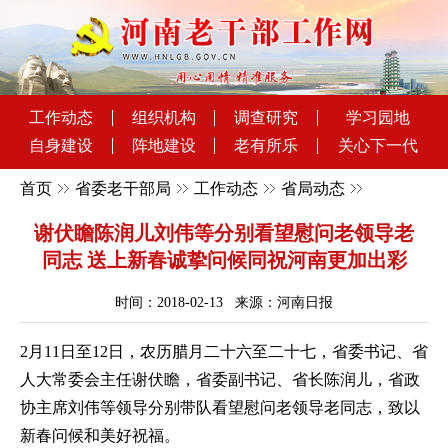
工作动态
组织机构
调查研究
学习园地
自身建设
阵地建设
老有所乐
关心下一代
首页
省委老干部局
工作动态
省局动态
谢伏瞻陈润儿刘伟等分别看望慰问老领导老
同志 送上新春诚挚问候同祝河南更加出彩
时间：2018-02-13 来源：河南日报
2月11日至12日，农历腊月二十六至二十七，省委书记、省
人大常委会主任谢伏瞻，省委副书记、省长陈润儿，省政
协主席刘伟等领导分别带队看望慰问老领导老同志，致以
新春问候和美好祝福。