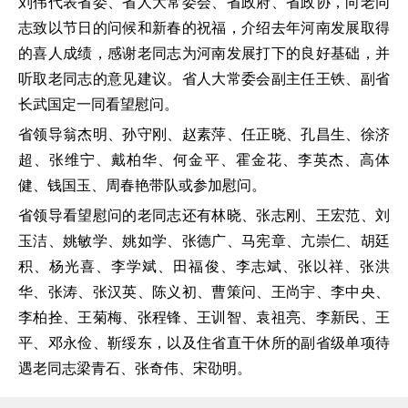
刘伟代表省委、省人大常委会、省政府、省政协，向老同
志致以节日的问候和新春的祝福，介绍去年河南发展取得
的喜人成绩，感谢老同志为河南发展打下的良好基础，并
听取老同志的意见建议。省人大常委会副主任王铁、副省
长武国定一同看望慰问。
省领导翁杰明、孙守刚、赵素萍、任正晓、孔昌生、徐济
超、张维宁、戴柏华、何金平、霍金花、李英杰、高体
健、钱国玉、周春艳带队或参加慰问。
省领导看望慰问的老同志还有林晓、张志刚、王宏范、刘
玉洁、姚敏学、姚如学、张德广、马宪章、亢崇仁、胡廷
积、杨光喜、李学斌、田福俊、李志斌、张以祥、张洪
华、张涛、张汉英、陈义初、曹策问、王尚宇、李中央、
李柏拴、王菊梅、张程锋、王训智、袁祖亮、李新民、王
平、邓永俭、靳绥东，以及住省直干休所的副省级单项待
遇老同志梁青石、张奇伟、宋劭明。