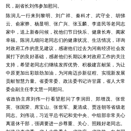
民，副省长刘伟参加慰问。
陈润儿一行来到黎明、刘广祥、秦科才、武守全、胡悌
云、俞家骅、杨显明、张广兴、张玉麟、李道民等老同志
家中，送上新春问候，祝他们节日快乐、健康长寿、阖家
幸福。陈润儿细问老同志们的健康状况、生活情况，详询
对政府工作的意见建议，感谢他们过去为河南经济社会发
展打下的良好基础，感谢他们长期以来对政府工作的关注
支持，希望老同志们继续发挥优势、积极建言献策，为让
中原更加出彩鼓劲加油，为河南迈步新征程、实现新发展
贡献智慧力量。省委常委、政法委书记许甘露，省人大常
委会副主任李文慧一同慰问。
省政协主席刘伟一行看望慰问了李润田、郑增茂、张世
英、张国荣、席宝山、张世军、夏清成、贾连朝等省级老
同志。刘伟说，习近平总书记和党中央、中组部非常关心
离退休干部，强调要进一步尊重、关心、照顾好老同志。