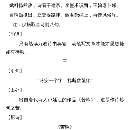
赋料扬雄敌，诗看子建亲。李邕求识面，王翰愿卜邻。
自谓颇挺出，立登要路津。致君尧舜上，再使风俗淳。
注：仅摘取全诗前八句。
【句译】
只有熟读万卷诗书典籍，动笔写文章才能才思敏捷
如有神助。
三
【引句】
“吟安一个字，捻断数茎须”
【出处】
出自唐代诗人卢延让的作品《苦吟》，道尽作诗炼
句之苦。
【原诗】
《苦吟》