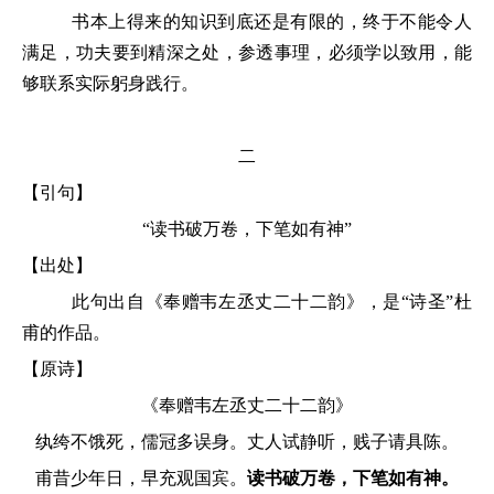
书本上得来的知识到底还是有限的，终于不能令人
满足，功夫要到精深之处，参透事理，必须学以致用，能
够联系实际躬身践行。
二
【引句】
“读书破万卷，下笔如有神”
【出处】
此句出自《奉赠韦左丞丈二十二韵》
，是
“诗圣”杜
甫的作品。
【原诗】
《奉赠韦左丞丈二十二韵》
纨绔不饿死，儒冠多误身。丈人试静听，贱子请具陈。
甫昔少年日，早充观国宾。
读书破万卷，下笔如有神。