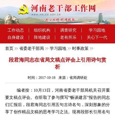
工作动态
组织机构
调查研究
学习园地
自身建设
阵地建设
老有所乐
关心下一代
首页
省委老干部局
学习园地
时事政策
段君海同志在省局文稿点评会上引用诗句赏
析
时间：2017-10-18 来源：省局调研处
编者按：
10月13日，河南省委老干部局机关召开重
要文稿点评会。在听取了参与撰写“畅谈建言”报告的同志
们汇报后，段君海同志引用五句古诗名句，深刻形象的分
享了创作精品文稿的思考学习之法。现将段部长引用名句