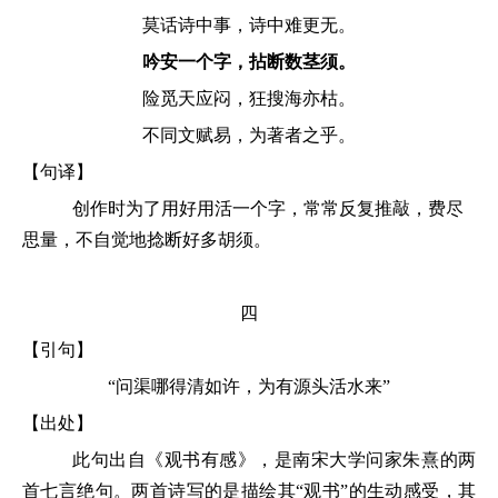
莫话诗中事，诗中难更无。
吟安一个字，拈断数茎须。
险觅天应闷，狂搜海亦枯。
不同文赋易，为著者之乎。
【句译】
创作时为了用好用活一个字，常常反复推敲，费尽
思量，不自觉地捻断好多胡须。
四
【引句】
“问渠哪得清如许，为有源头活水来”
【出处】
此句出自《观书有感》，是南宋大学问家朱熹
的两
首七言绝句。两首诗写的是描绘其
“观书”的生动感受，其