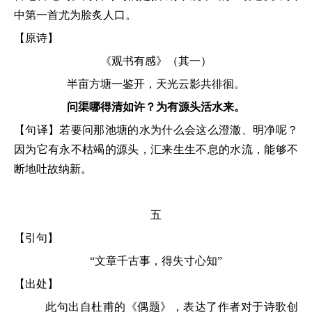
中第一首尤为脍炙人口。
【原诗】
《观书有感》（其一）
半亩方塘一鉴开，天光云影共徘徊。
问渠哪得清如许？为有源头活水来。
【句译】若要问那池塘的水为什么会这么澄澈、明净呢？
因为它有永不枯竭的源头，汇来生生不息的水流，能够不
断地吐故纳新。
五
【引句】
“文章千古事，得失寸心知”
【出处】
此句出自杜甫的《偶题》，表达了作者对于诗歌创