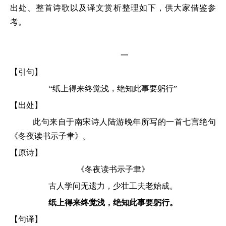
出处、整首诗歌以及译文赏析整理如下，供大家借鉴参
考。
一
【引句】
“纸上得来终觉浅，绝知此事要躬行”
【出处】
此句来自于南宋诗人陆游晚年所写的一首七言绝句
《冬夜读书示子聿》。
【原诗】
《冬夜读书示子聿》
古人学问无遗力，少壮工夫老始成。
纸上得来终觉浅，绝知此事要躬行。
【句译】