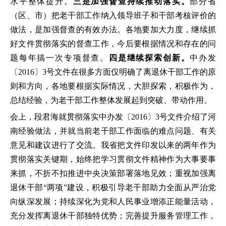
水平整体提升。
三是加强督查持续推动落实。
部分省
（区、市）把老干部工作纳入领导班子和干部考核评价的
做法，是加强督查的有效办法。各地要加大力度，继续抓
好文件贯彻落实的督查工作，今后要根据情况和存在的问
题每年搞一次专项督查。
四是继续探索创新。
中办发
〔2016〕3号文件在很多方面仅明确了离退休干部工作的原
则和方向，各地要根据实际情况，大胆探索，积极作为，
总结经验，为老干部工作整体发展起到突破、带动作用。
会上，段君海就贯彻落实中办发〔2016〕3号文件介绍了河
南经验做法，并就当前老干部工作面临的难点问题、有关
意见和建议进行了交流。我省把文件印发以来的两年作为
贯彻落实关键期，始终把学习贯彻文件精神作为大事要事
来抓，不折不扣推进中央决策部署落地见效；重视加强离
退休干部“两项”建设，积极引导老干部助力全面从严治党
向纵深发展；持续深化为党和人民事业增添正能量活动，
充分发挥离退休干部独特优势；完善提升服务管理工作，