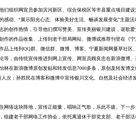
他们组织网宣员参加滨河新区、综合保税区等市县重点项目建设
边的感动、“展示阳光心态、体验美好生活、畅谈发展变化”主题
志的创作热情，引导他们撰写赞美、宣传美丽银川建设，讴歌爱
创作的作品收集、上传到老干部局网站、微博或推荐刊登在《宁
作品上传到QQ群、微信群、微博、博客、宁夏新闻网蔓草社区、
论等，由传统宣传推进到网上宣传。网宣员顾良忠在新浪微博、蔓
；黄怡林在新浪微博原创发贴和转发信息7000多条，原创及转发博
万人次；孙胜民在博客和微博中宣传银川文化、自然及社会经济
住网络这块阵地，宣传正能量，唱响正气歌，乐此不疲。下一步
，组建老干部网络工作协会，依托离退休干部党支部、老干部活