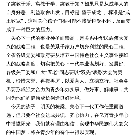
了寓教于乐、寓教于学、寓教于知？如果只是从成年人的
自身好恶、利益取舍出发，目标是“望子成龙”、标准是“成
王败寇”，这种关心孩子们很可能不接受也受不起，反而变
成了一种巨大的压力。
关心下一代的事业神圣而崇高，是关系中华民族伟大复
兴的战略工程，也是关系千家万户切身利益的民心工程。
全省各级党委和政府要从培养中国特色社会主义事业接班
人的战略高度，切实把关心下一代事业谋划好、发展好。
各级关工委和广大“五老”同志要以“双先”表彰大会为契
机，珍惜荣誉、再接再厉，以爱育人、立德立行。社会各
界要形成强大合力为青少年办实事、做好事、解难事，共
同为他们的健康成长创造良好环境。
今天的孩子，明天的栋梁。关心下一代工作任重而道
远，但只要全社会达成共识、齐心协力，在亿万青少年心
中播撒阳光，我们就有理由相信，实现中华民族伟大复兴
的中国梦，将在青少年的奋斗中得以实现。