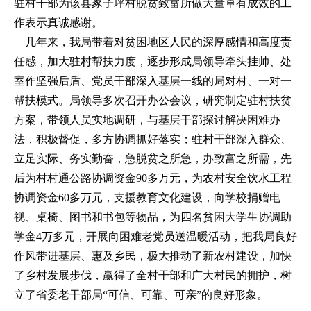
驻村干部为该县冢子坪村脱贫致富所做大量卓有成效的工
作表示真诚感谢。
几年来，我局带着对贫困地区人民的深厚感情和高度责
任感，加大驻村帮扶力度，逐步形成局领导牵头挂帅、处
室作坚强后盾、党员干部深入基层一线的局对村、一对一
帮扶模式。局领导多次召开办公会议，研究制定驻村扶贫
方案，带领人员实地调研，与基层干部探讨解决困难办
法，积极督促，多方协调抓好落实；驻村干部深入群众、
立足实际、务实勤奋，急脱贫之所急，办致富之所需，先
后为村村通公路协调资金90多万元，为农村安全饮水工程
协调资金60多万元，支援教育文化建设，向学校捐赠电
视、桌椅、图书和书包等物品，为四名贫困大学生协调助
学金4万多元，开展向困难老党员送温暖活动，把我局良好
作风带进基层、惠及乡民，极大推动了新农村建设，加快
了乡村发展步伐，赢得了全村干部和广大村民的拥护，树
立了省委老干部局“可信、可靠、可亲”的良好形象。